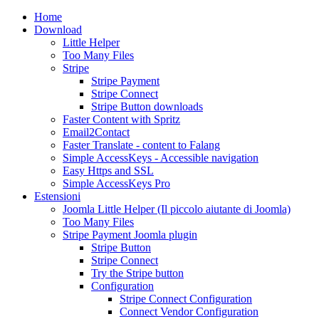
Home
Download
Little Helper
Too Many Files
Stripe
Stripe Payment
Stripe Connect
Stripe Button downloads
Faster Content with Spritz
Email2Contact
Faster Translate - content to Falang
Simple AccessKeys - Accessible navigation
Easy Https and SSL
Simple AccessKeys Pro
Estensioni
Joomla Little Helper (Il piccolo aiutante di Joomla)
Too Many Files
Stripe Payment Joomla plugin
Stripe Button
Stripe Connect
Try the Stripe button
Configuration
Stripe Connect Configuration
Connect Vendor Configuration