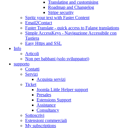
Translating and customising
Roadmap and Changelog
Stripe security
Spritz your text with Faster Content
Email2Contact
Faster Translate - quick access to Falang translations
Simple AccessKeys - Navigazione Accessibile con
Tastiera
Easy Https and SSL
Info
Articoli
Non per babbani (solo sviluppatori)
supporto
Contatti
Servizi
Acquista servizi
Ticket
Joomla Little Helper support
Presales
Estensions Support
Assistance
Consultancy
Sottoscrivi
Estensioni commerciali
My subscriptions