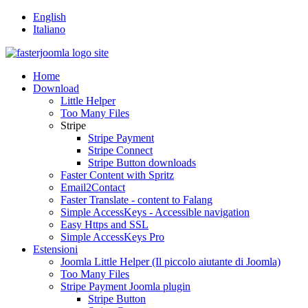
English
Italiano
Home
Download
Little Helper
Too Many Files
Stripe
Stripe Payment
Stripe Connect
Stripe Button downloads
Faster Content with Spritz
Email2Contact
Faster Translate - content to Falang
Simple AccessKeys - Accessible navigation
Easy Https and SSL
Simple AccessKeys Pro
Estensioni
Joomla Little Helper (Il piccolo aiutante di Joomla)
Too Many Files
Stripe Payment Joomla plugin
Stripe Button